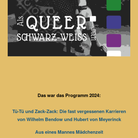
Das war das Programm 2024:
Tü-Tü und Zack-Zack: Die fast vergessenen Karrieren
von Wilhelm Bendow und Hubert von Meyerinck
Aus eines Mannes Mädchenzeit