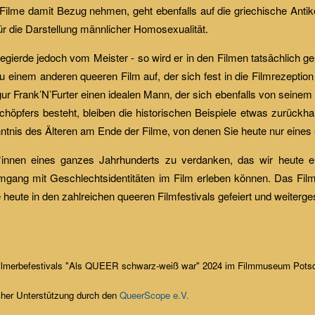
 Filme damit Bezug nehmen, geht ebenfalls auf die griechische Anti
ür die Darstellung männlicher Homosexualität.
egierde jedoch vom Meister - so wird er in den Filmen tatsächlich ge
 zu einem anderen queeren Film auf, der sich fest in die Filmrezeptio
gur Frank’N’Furter einen idealen Mann, der sich ebenfalls von seine
öpfers besteht, bleiben die historischen Beispiele etwas zurückhalt
ntnis des Älteren am Ende der Filme, von denen Sie heute nur eines
*innen eines ganzes Jahrhunderts zu verdanken, das wir heute e
Umgang mit Geschlechtsidentitäten im Film erleben können. Das Filmf
 heute in den zahlreichen queeren Filmfestivals gefeiert und weiterge
Filmerbefestivals "Als QUEER schwarz-weiß war" 2024 im Filmmuseum Pot
icher Unterstützung durch den
QueerScope e.V.