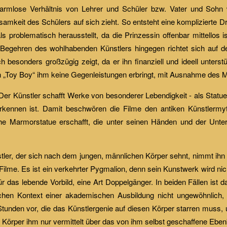
harmlose Verhältnis von Lehrer und Schüler bzw. Vater und Sohn 
samkeit des Schülers auf sich zieht. So entsteht eine komplizierte D
ls problematisch herausstellt, da die Prinzessin offenbar mittellos 
as Begehren des wohlhabenden Künstlers hingegen richtet sich auf 
 besonders großzügig zeigt, da er ihn finanziell und ideell unterst
 „Toy Boy“ ihm keine Gegenleistungen erbringt, mit Ausnahme des 
 Der Künstler schafft Werke von besonderer Lebendigkeit - als Statu
 erkennen ist. Damit beschwören die Filme den antiken Künstlerm
che Marmorstatue erschafft, die unter seinen Händen und der Unter
stler, der sich nach dem jungen, männlichen Körper sehnt, nimmt ihn 
Filme. Es ist ein verkehrter Pygmalion, denn sein Kunstwerk wird nic
ür das lebende Vorbild, eine Art Doppelgänger. In beiden Fällen ist 
erischen Kontext einer akademischen Ausbildung nicht ungewöhnlich,
 Stunden vor, die das Künstlergenie auf diesen Körper starren muss,
örper ihm nur vermittelt über das von ihm selbst geschaffene Ebenb