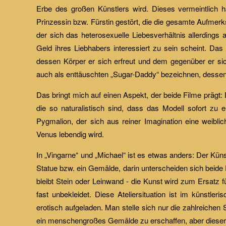
Erbe des großen Künstlers wird. Dieses vermeintlich 
Prinzessin bzw. Fürstin gestört, die die gesamte Aufmerk
der sich das heterosexuelle Liebesverhältnis allerdings a
Geld ihres Liebhabers interessiert zu sein scheint. D
dessen Körper er sich erfreut und dem gegenüber er sich
auch als enttäuschten „Sugar-Daddy“ bezeichnen, dessen
Das bringt mich auf einen Aspekt, der beide Filme prägt:
die so naturalistisch sind, dass das Modell sofort zu
Pygmalion, der sich aus reiner Imagination eine weibli
Venus lebendig wird.
In „Vingarne“ und „Michael“ ist es etwas anders: Der Kün
Statue bzw. ein Gemälde, darin unterscheiden sich beide 
bleibt Stein oder Leinwand - die Kunst wird zum Ersatz f
fast unbekleidet. Diese Ateliersituation ist im künstl
erotisch aufgeladen. Man stelle sich nur die zahlreichen
ein menschengroßes Gemälde zu erschaffen, aber dieser K