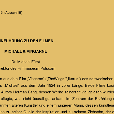
13‘ (Ausschnitt)
INFÜHRUNG ZU DEN FILMEN
MICHAEL & VINGARNE
Dr. Michael Fürst
rektor des Filmmuseum Potsdam
en aus dem Film „Vingarne“ („TheWings“/„Ikarus“) des schwedischen
rs „Michael“ aus dem Jahr 1924 in voller Länge. Beide Filme ba
 Autors Herman Bang, dessen Werke seinerzeit viel gelesen wurde
pflegte, was nicht überall gut ankam. Im Zentrum der Erzählung s
kannten älteren Künstler und einem jüngeren Mann, dessen künstler
nn zu seiner Quelle der Inspiration und zu seinem Ziehsohn, der d