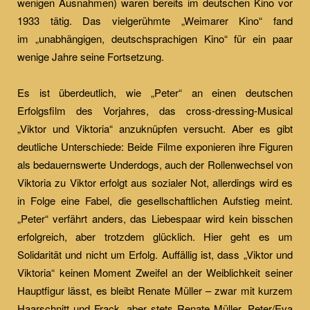
wenigen Ausnahmen) waren bereits im deutschen Kino vor
1933 tätig. Das vielgerühmte „Weimarer Kino“ fand
im „unabhängigen, deutschsprachigen Kino“ für ein paar
wenige Jahre seine Fortsetzung.
Es ist überdeutlich, wie „Peter“ an einen deutschen
Erfolgsfilm des Vorjahres, das cross-dressing-Musical
„Viktor und Viktoria“ anzuknüpfen versucht. Aber es gibt
deutliche Unterschiede: Beide Filme exponieren ihre Figuren
als bedauernswerte Underdogs, auch der Rollenwechsel von
Viktoria zu Viktor erfolgt aus sozialer Not, allerdings wird es
in Folge eine Fabel, die gesellschaftlichen Aufstieg meint.
„Peter“ verfährt anders, das Liebespaar wird kein bisschen
erfolgreich, aber trotzdem glücklich. Hier geht es um
Solidarität und nicht um Erfolg. Auffällig ist, dass „Viktor und
Viktoria“ keinen Moment Zweifel an der Weiblichkeit seiner
Hauptfigur lässt, es bleibt Renate Müller – zwar mit kurzem
Haarschnitt und Frack, aber stets Renate Müller. Peter/Eva