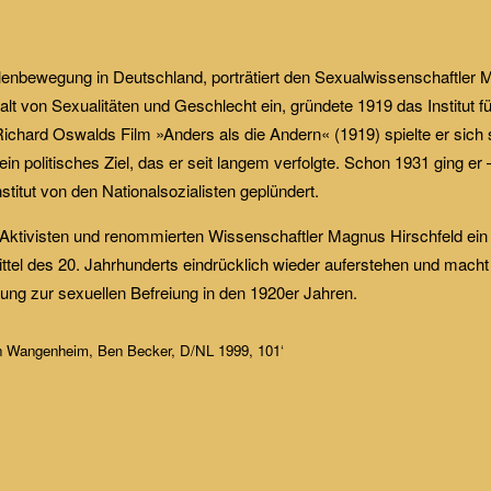
enbewegung in Deutschland, porträtiert den Sexualwissenschaftler 
lfalt von Sexualitäten und Geschlecht ein, gründete 1919 das Institut 
 Richard Oswalds Film »Anders als die Andern« (1919) spielte er sich
n politisches Ziel, das er seit langem verfolgte. Schon 1931 ging er 
titut von den Nationalsozialisten geplündert.
Aktivisten und renommierten Wissenschaftler Magnus Hirschfeld ei
ittel des 20. Jahrhunderts eindrücklich wieder auferstehen und mach
ng zur sexuellen Befreiung in den 1920er Jahren.
on Wangenheim, Ben Becker, D/NL 1999, 101‘