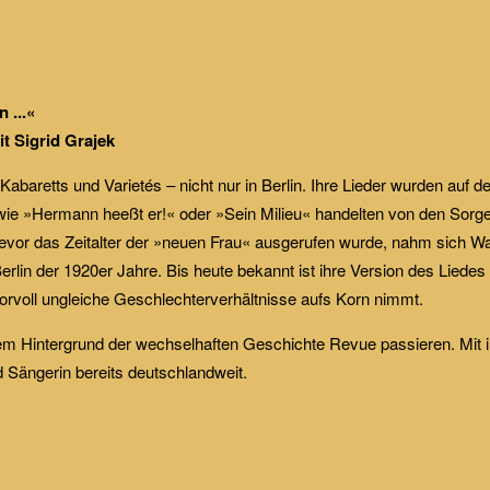
 ...«
t Sigrid Grajek
Kabaretts und Varietés – nicht nur in Berlin. Ihre Lieder wurden auf 
r wie »Hermann heeßt er!« oder »Sein Milieu« handelten von den Sorg
evor das Zeitalter der »neuen Frau« ausgerufen wurde, nahm sich Wald
erlin der 1920er Jahre. Bis heute bekannt ist ihre Version des Liede
voll ungleiche Geschlechterverhältnisse aufs Korn nimmt.
dem Hintergrund der wechselhaften Geschichte Revue passieren. Mit 
 Sängerin bereits deutschlandweit.