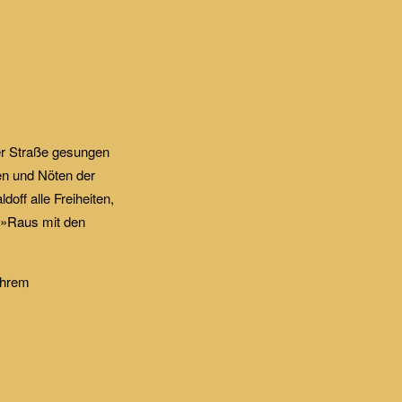
der Straße gesungen
en und Nöten der
off alle Freiheiten,
s »Raus mit den
ihrem